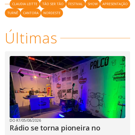
CLAUDIA LEITTE
TÃO SER TÃO
FESTIVAL
SHOW
APRESENTAÇÃO
TURNÊ
CANTORA
NORDESTE
Últimas
DO R7
/
05/08/2026
Rádio se torna pioneira no