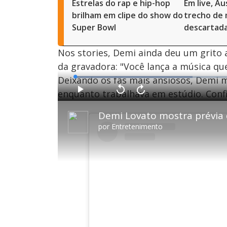
Estrelas do rap e hip-hop
Em live, A
brilham em clipe do show do
trecho de 
Super Bowl
descartada
Nos stories, Demi ainda deu um grito 
da gravadora: "Você lança a música que
Deixando os fãs mais ansiosos, Demi
L
o
a
enquanto trabalhava em estúdio. Conf
d
P
V
A
e
l
o
v
d
a
l
a
:
Demi Lovato mostra prévia
y
t
n
3
a
ç
5
r
a
.
por
Entretenimento
1
r
0
0
1
1
s
0
%
e
s
g
e
u
g
n
u
d
n
o
d
s
o
s
M
u
d