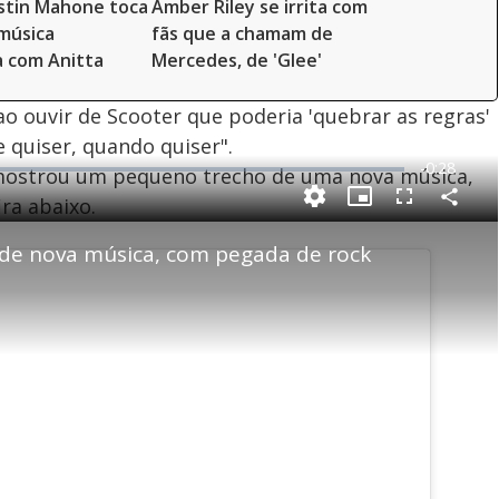
ustin Mahone toca
Amber Riley se irrita com
música
fãs que a chamam de
 com Anitta
Mercedes, de 'Glee'
ao ouvir de Scooter que poderia 'quebrar as regras'
 quiser, quando quiser".
R
-
0:28
 mostrou um pequeno trecho de uma nova música,
e
ira abaixo.
P
C
P
F
m
o
i
u
m
c
l
p
 de nova música, com pegada de rock
a
t
l
a
u
s
r
r
c
i
t
e
r
i
-
e
l
l
n
i
e
V
h
n
n
e
a
-
i
l
r
P
o
i
c
n
c
i
t
d
u
g
a
a
r
d
e
e
T
i
m