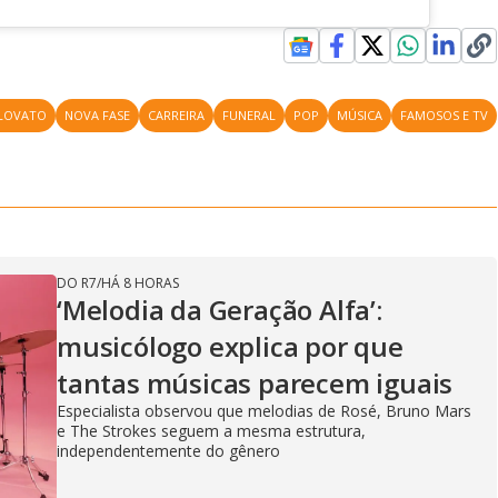
 LOVATO
NOVA FASE
CARREIRA
FUNERAL
POP
MÚSICA
FAMOSOS E TV
DO R7
/
HÁ 8 HORAS
‘Melodia da Geração Alfa’:
musicólogo explica por que
tantas músicas parecem iguais
Especialista observou que melodias de Rosé, Bruno Mars
e The Strokes seguem a mesma estrutura,
independentemente do gênero