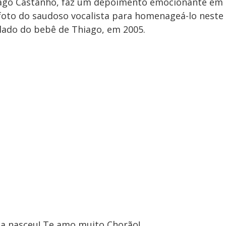
hiago Castanho, faz um depoimento emocionante em
oto do saudoso vocalista para homenageá-lo neste
 lado do bebê de Thiago, em 2005.
ha nasceu! Te amo muito Chorão!