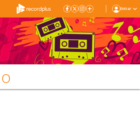
Entrar
ão