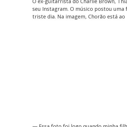
O ex-guitarrista do Charlie Brown, T
seu Instagram. O músico postou uma f
triste dia. Na imagem, Chorão está ao
— Essa foto foi logo quando minha fil