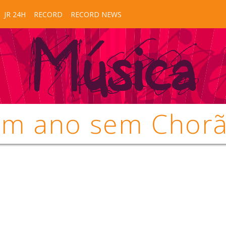
JR 24H
RECORD
RECORD NEWS
m ano sem Chor