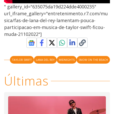
" gallery_id="635075da19d224dde4000235"
url_iframe_gallery="entretenimento.r7.com/mu
sica/fas-de-lana-del-rey-lamentam-pouca-
participacao-em-musica-de-taylor-swift-ficou-
muda-21102022"]
TAYLOR SWIFT
LANA DEL REY
MIDNIGHTS
SNOW ON THE BEACH
Últimas