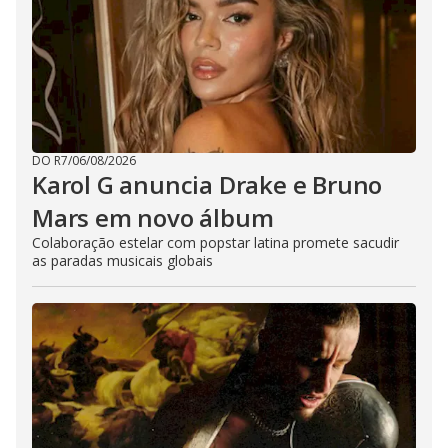
DO R7
/
06/08/2026
Karol G anuncia Drake e Bruno
Mars em novo álbum
Colaboração estelar com popstar latina promete sacudir
as paradas musicais globais