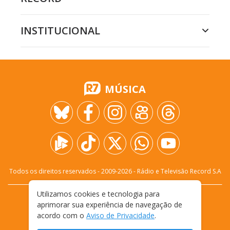
INSTITUCIONAL
MÚSICA
Todos os direitos reservados - 2009-
2026
- Rádio e Televisão Record S.A
Utilizamos cookies e tecnologia para
CARREIRA
FALE CONOSCO
PRIVACIDADE
aprimorar sua experiência de navegação de
TERMOS E CONDIÇÕES DE USO
acordo com o
Aviso de Privacidade
.