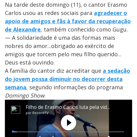
Na tarde deste domingo (11), o cantor Erasmo
Carlos usou as redes sociais para
agradecer o
apoio de amigos e fãs à favor da recuperação
de Alexandre
, também conhecido como Gugu.
— A solidariedade é uma das formas mais
nobres do amor...obrigado ao exército de
amigos que torcem pelo meu filho querido...
Deus está ouvindo.
A família do cantor diz acreditar que
a sedação
do jovem possa diminuir no decorrer desta
semana
, segundo informações do programa
Domingo Show
.