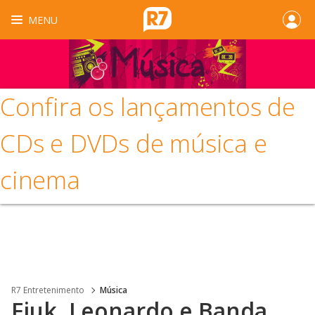
MENU
Confira os lançamentos de
CDs e DVDs de música e
cinema
R7 Entretenimento
Música
Fiuk, Leonardo e Banda