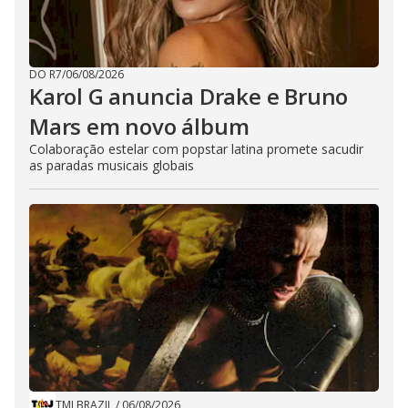
DO R7
/
06/08/2026
Karol G anuncia Drake e Bruno
Mars em novo álbum
Colaboração estelar com popstar latina promete sacudir
as paradas musicais globais
TMJ BRAZIL
/
06/08/2026