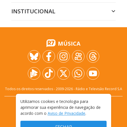
INSTITUCIONAL
MÚSICA
Todos os direitos reservados - 2009-
2026
- Rádio e Televisão Record S.A
Utilizamos cookies e tecnologia para
CARREIRA
FALE CONOSCO
PRIVACIDADE
aprimorar sua experiência de navegação de
TERMOS E CONDIÇÕES DE USO
acordo com o
Aviso de Privacidade
.