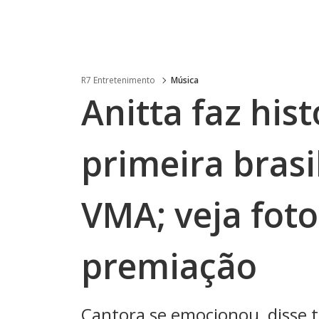
R7 Entretenimento
Música
Anitta faz hist
primeira brasi
VMA; veja foto
premiação
Cantora se emocionou, disse 