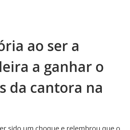
ória ao ser a
leira a ganhar o
s da cantora na
ter sido um choque e relembrou que o