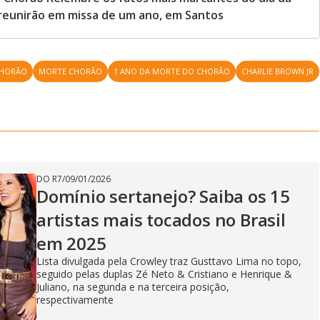
 reunirão em missa de um ano, em Santos
HORÃO
MORTE CHORÃO
1 ANO DA MORTE DO CHORÃO
CHARLIE BROWN JR
DO R7
/
09/01/2026
Domínio sertanejo? Saiba os 15
artistas mais tocados no Brasil
em 2025
Lista divulgada pela Crowley traz Gusttavo Lima no topo,
seguido pelas duplas Zé Neto & Cristiano e Henrique &
Juliano, na segunda e na terceira posição,
respectivamente