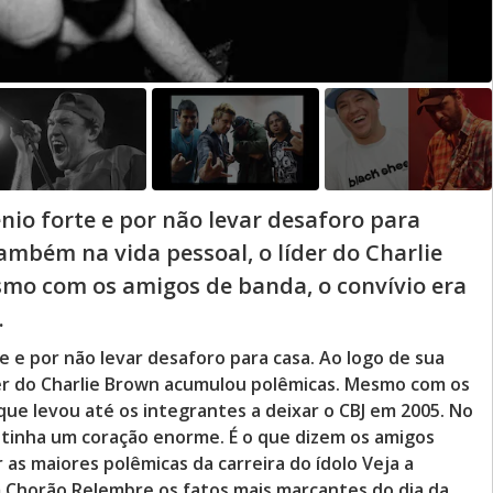
nio forte e por não levar desaforo para
também na vida pessoal, o líder do Charlie
o com os amigos de banda, o convívio era
.
 e por não levar desaforo para casa. Ao logo de sua
íder do Charlie Brown acumulou polêmicas. Mesmo com os
o que levou até os integrantes a deixar o CBJ em 2005. No
r tinha um coração enorme. É o que dizem os amigos
as maiores polêmicas da carreira do ídolo Veja a
 Chorão Relembre os fatos mais marcantes do dia da