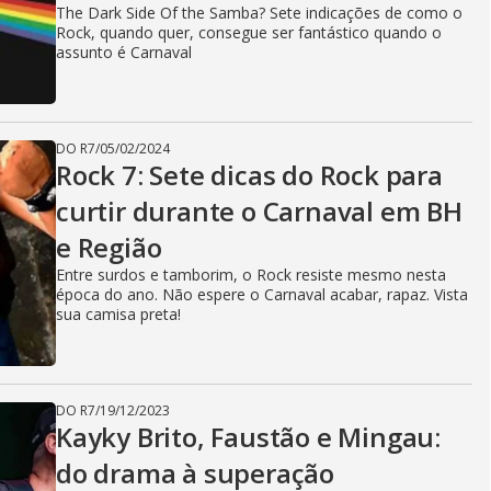
The Dark Side Of the Samba? Sete indicações de como o
Rock, quando quer, consegue ser fantástico quando o
assunto é Carnaval
DO R7
/
05/02/2024
Rock 7: Sete dicas do Rock para
curtir durante o Carnaval em BH
e Região
Entre surdos e tamborim, o Rock resiste mesmo nesta
época do ano. Não espere o Carnaval acabar, rapaz. Vista
sua camisa preta!
DO R7
/
19/12/2023
Kayky Brito, Faustão e Mingau:
do drama à superação