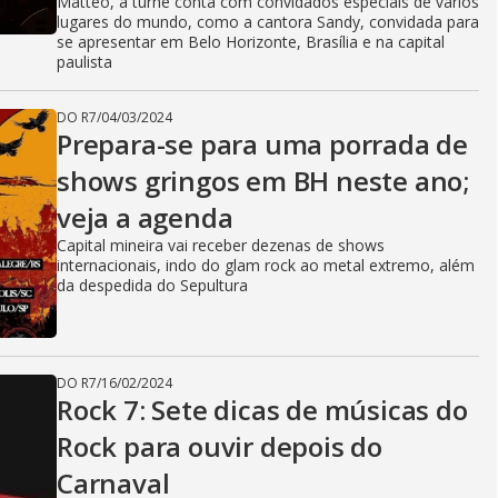
Matteo, a turnê conta com convidados especiais de vários
lugares do mundo, como a cantora Sandy, convidada para
se apresentar em Belo Horizonte, Brasília e na capital
paulista
DO R7
/
04/03/2024
Prepara-se para uma porrada de
shows gringos em BH neste ano;
veja a agenda
Capital mineira vai receber dezenas de shows
internacionais, indo do glam rock ao metal extremo, além
da despedida do Sepultura
DO R7
/
16/02/2024
Rock 7: Sete dicas de músicas do
Rock para ouvir depois do
Carnaval