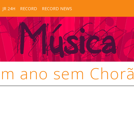
JR 24H
RECORD
RECORD NEWS
m ano sem Chor