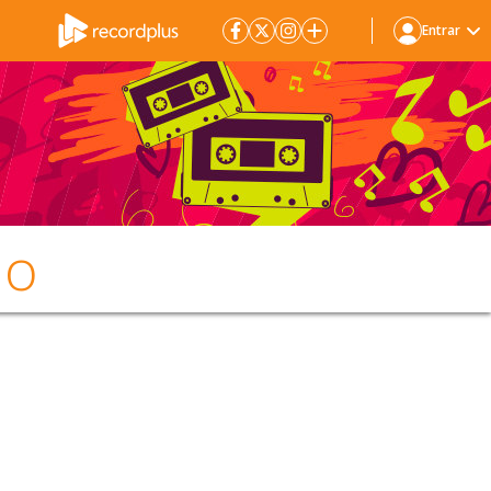
Entrar
ão