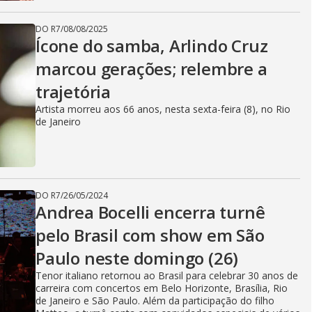
DO R7
/
08/08/2025
Ícone do samba, Arlindo Cruz
marcou gerações; relembre a
trajetória
Artista morreu aos 66 anos, nesta sexta-feira (8), no Rio
de Janeiro
DO R7
/
26/05/2024
Andrea Bocelli encerra turnê
pelo Brasil com show em São
Paulo neste domingo (26)
Tenor italiano retornou ao Brasil para celebrar 30 anos de
carreira com concertos em Belo Horizonte, Brasília, Rio
de Janeiro e São Paulo. Além da participação do filho