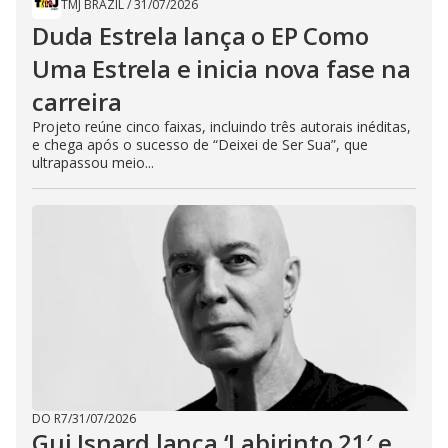
TMJ BRAZIL
/
31/07/2026
Duda Estrela lança o EP Como
Uma Estrela e inicia nova fase na
carreira
Projeto reúne cinco faixas, incluindo três autorais inéditas,
e chega após o sucesso de “Deixei de Ser Sua”, que
ultrapassou meio...
DO R7
/
31/07/2026
Gui Isnard lança ‘Labirinto 21′ e