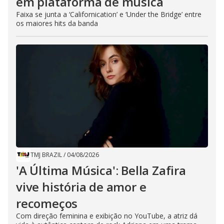
em plataforma de música
Faixa se junta a ‘Californication’ e ‘Under the Bridge’ entre
os maiores hits da banda
TMJ BRAZIL
/
04/08/2026
'A Última Música': Bella Zafira
vive história de amor e
recomeços
Com direção feminina e exibição no YouTube, a atriz dá