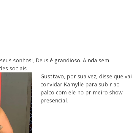
y
V
i
d
seus sonhos!, Deus é grandioso. Ainda sem
es sociais.
Gusttavo, por sua vez, disse que vai
e
convidar Kamylle para subir ao
palco com ele no primeiro show
presencial.
o