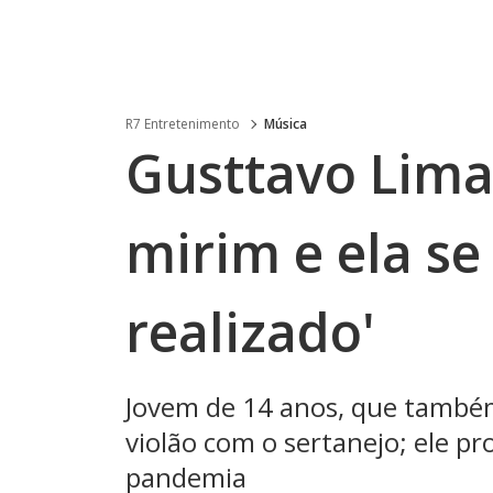
R7 Entretenimento
Música
Gusttavo Lima
mirim e ela s
realizado'
Jovem de 14 anos, que também 
violão com o sertanejo; ele p
pandemia