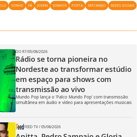
LLE
SONHO
FÃ
JOVEM
SONHOS
PORTA
SERTANEJO
REDES SOCIAIS
DO R7
/
05/08/2026
Rádio se torna pioneira no
Nordeste ao transformar estúdio
em espaço para shows com
transmissão ao vivo
Mundo Pop lança o ‘Palco Mundo Pop’ com transmissão
simultânea em áudio e vídeo para apresentações musicais
FEED TV
/
05/08/2026
Anitta, Pedro Sampaio e Gloria