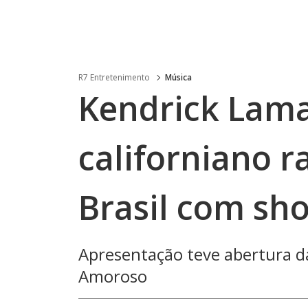
R7 Entretenimento
Música
Kendrick Lama
californiano r
Brasil com sh
Apresentação teve abertura da
Amoroso