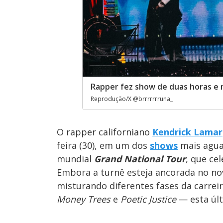
Rapper fez show de duas horas e 
Reprodução/X @brrrrrrruna_
O rapper californiano
Kendrick Lamar
feira (30), em um dos
shows
mais agua
mundial
Grand National Tour
, que ce
Embora a turnê esteja ancorada no novo
misturando diferentes fases da carre
Money Trees
e
Poetic Justice
— esta últ