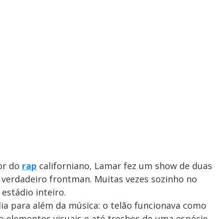
or do
rap
californiano, Lamar fez um show de duas
 verdadeiro frontman. Muitas vezes sozinho no
estádio inteiro.
ia para além da música: o telão funcionava como
do elementos visuais e até trechos de uma espécie