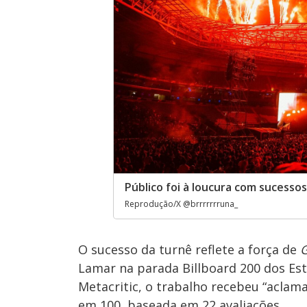
Público foi à loucura com sucessos
Reprodução/X @brrrrrrruna_
O sucesso da turnê reflete a força de
Lamar na parada Billboard 200 dos Est
Metacritic, o trabalho recebeu “acla
em 100, baseada em 22 avaliações.