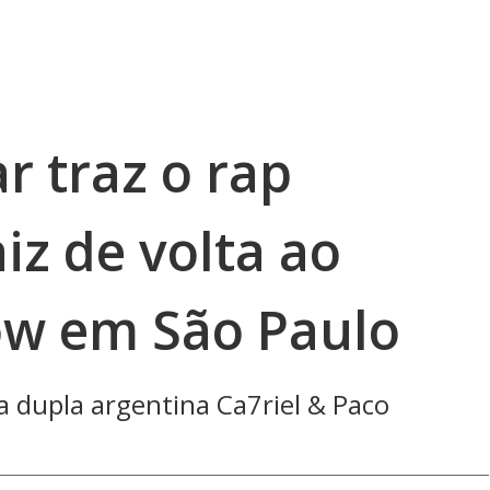
r traz o rap
aiz de volta ao
ow em São Paulo
 dupla argentina Ca7riel & Paco