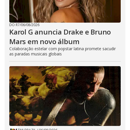
DO R7
/
06/08/2026
Karol G anuncia Drake e Bruno
Mars em novo álbum
Colaboração estelar com popstar latina promete sacudir
as paradas musicais globais