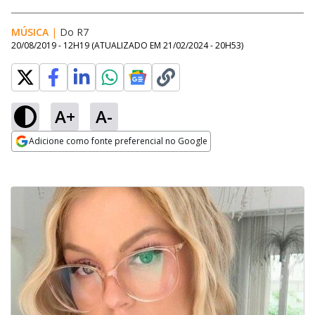
MÚSICA
|
Do R7
20/08/2019 - 12H19
(ATUALIZADO EM
21/02/2024 - 20H53
)
A+
A-
Adicione como fonte preferencial no Google
Opens in new window