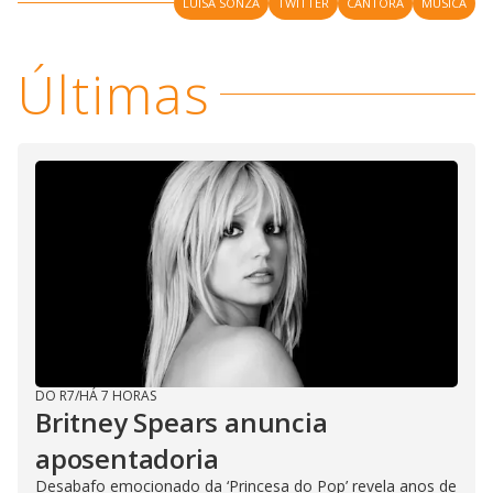
LUISA SONZA
TWITTER
CANTORA
MUSICA
Últimas
DO R7
/
HÁ 7 HORAS
Britney Spears anuncia
aposentadoria
Desabafo emocionado da ‘Princesa do Pop’ revela anos de