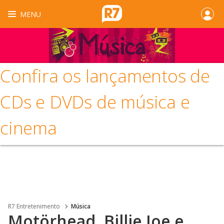
MENU
Confira os lançamentos de
CDs e DVDs de música e
cinema
R7 Entretenimento
Música
Motörhead, Billie Joe e