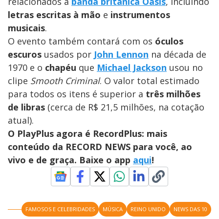
a
relacionados à
banda britânica Oasis
, incluindo
s
o
s
letras escritas à mão
e
instrumentos
y
musicais
.
O evento também contará com os
óculos
M
V
u
d
escuros
usados por
John Lennon
na década de
o
1970 e o
chapéu
que
Michael Jackson
usou no
i
clipe
Smooth Criminal
. O valor total estimado
para todos os itens é superior a
três milhões
de libras
(cerca de R$ 21,5 milhões, na cotação
d
atual).
O PlayPlus agora é RecordPlus: mais
e
conteúdo da RECORD NEWS para você, ao
vivo e de graça. Baixe o app
aqui
!
o
FAMOSOS E CELEBRIDADES
MÚSICA
REINO UNIDO
NEWS DAS 10