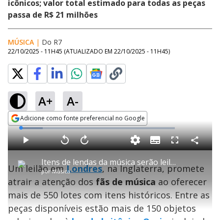
icônicos; valor total estimado para todas as peças
passa de R$ 21 milhões
MÚSICA
|
Do R7
22/10/2025 - 11H45
(ATUALIZADO EM
22/10/2025 - 11H45
)
A+
A-
Adicione como fonte preferencial no Google
Opens in new window
L
o
a
S
d
u
C
P
V
A
P
F
e
b
o
l
o
v
u
d
t
m
a
l
a
l
:
Itens de lendas da música serão leiloados em Londres
i
p
y
t
n
l
1
Um leilão em
Londres
, na Inglaterra, promete
t
a
a
ç
s
4
por
Música
l
r
r
a
c
.
e
t
1
r
l
r
2
atrair a atenção dos
fãs de música
ao oferecer
s
i
0
1
e
4
l
s
0
e
%
h
mais de 550 lotes com itens históricos. Entre as
e
s
n
a
g
e
r
u
g
peças disponíveis estão mais de 150 objetos
n
u
d
n
o
d