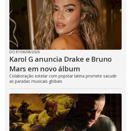
DO R7
/
06/08/2026
Karol G anuncia Drake e Bruno
Mars em novo álbum
Colaboração estelar com popstar latina promete sacudir
as paradas musicais globais