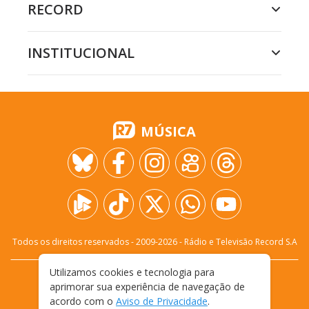
RECORD
INSTITUCIONAL
MÚSICA
Todos os direitos reservados - 2009-
2026
- Rádio e Televisão Record S.A
Utilizamos cookies e tecnologia para
CARREIRA
FALE CONOSCO
PRIVACIDADE
aprimorar sua experiência de navegação de
TERMOS E CONDIÇÕES DE USO
acordo com o
Aviso de Privacidade
.