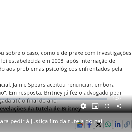
u sobre o caso, como é de praxe com investigações
 foi estabelecida em 2008, após internação de
vido aos problemas psicológicos enfrentados pela
cial, Jamie Spears aceitou renunciar, embora
". Em resposta, Britney já fez o advogado pedir
R
-
1:00
ada até o final do ano.
e
revelações da tutela de Britney
P
C
P
F
m
o
i
u
m
c
l
p
ra pedir à Justiça fim da tutela do pai
a
t
l
a
u
s
r
r
c
i
t
e
r
i
-
e