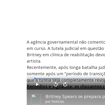
A agência governamental não comento
em curso. A tutela judicial em questão
Britney em clínica de reabilitação de
artista.
Recentemente, após longa batalha judi
somente após um "período de transição
que a tutela seja completamente revog
L
o
a
Remédios e vigilância: as chocantes 
d
P
V
A
e
l
o
v
d
a
l
a
:
Britney Spears se prepara pa
y
t
n
1
a
ç
6
r
a
.
por
Notícias
1
r
2
0
1