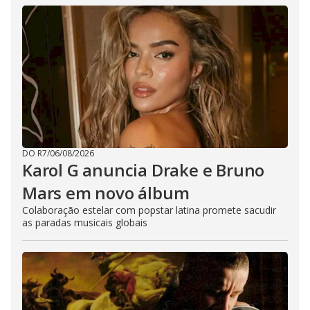
DO R7
/
06/08/2026
Karol G anuncia Drake e Bruno
Mars em novo álbum
Colaboração estelar com popstar latina promete sacudir
as paradas musicais globais