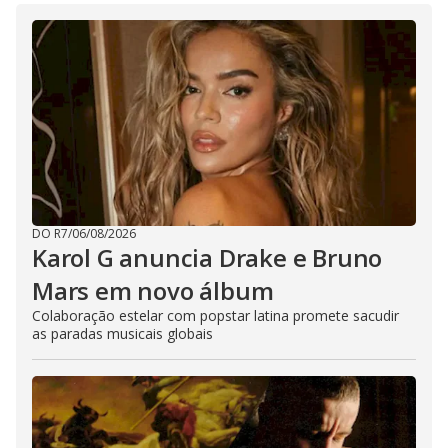
DO R7
/
06/08/2026
Karol G anuncia Drake e Bruno
Mars em novo álbum
Colaboração estelar com popstar latina promete sacudir
as paradas musicais globais