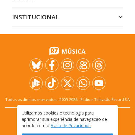
INSTITUCIONAL
MÚSICA
Todos os direitos reservados - 2009-
2026
- Rádio e Televisão Record S.A
Utilizamos cookies e tecnologia para
CARREIRA
FALE CONOSCO
PRIVACIDADE
aprimorar sua experiência de navegação de
TERMOS E CONDIÇÕES DE USO
acordo com o
Aviso de Privacidade
.