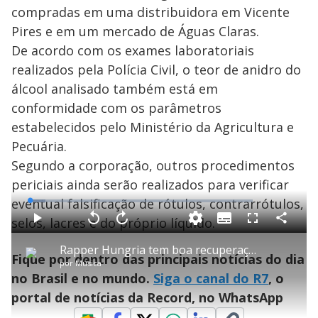
compradas em uma distribuidora em Vicente
Pires e em um mercado de Águas Claras.
De acordo com os exames laboratoriais
realizados pela Polícia Civil, o teor de anidro do
álcool analisado também está em
conformidade com os parâmetros
estabelecidos pelo Ministério da Agricultura e
Pecuária.
Segundo a corporação, outros procedimentos
periciais ainda serão realizados para verificar
eventual falsificação de rótulos, contrarrótulos,
L
o
a
selos, lacres e do próprio líquido.
S
d
u
C
P
V
A
P
F
e
b
o
l
o
v
u
d
t
m
a
l
a
l
:
Rapper Hungria tem boa recuperação e pode receber alta neste domingo (5)
i
p
y
t
n
l
6
Fique por dentro das principais notícias do dia
t
a
a
ç
s
.
por
Música
l
r
r
a
c
8
e
t
1
r
l
r
9
no Brasil e no mundo.
Siga o canal do R7
, o
s
i
0
1
e
%
l
s
0
e
h
portal de notícias da Record, no WhatsApp
e
s
n
a
g
e
r
u
g
n
u