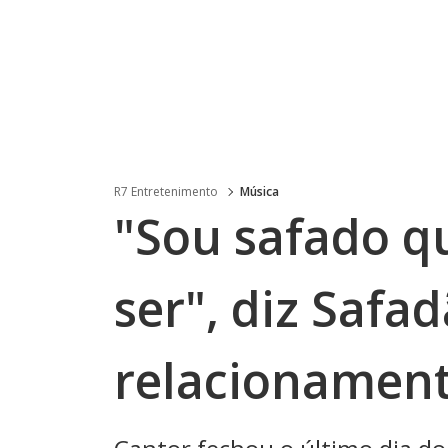
R7 Entretenimento
Música
"Sou safado 
ser", diz Safa
relacionamen