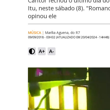
Cantor fechou o último dia d
Itu, neste sábado (8). "Roman
opinou ele
MÚSICA
|
Marília Aguena, do R7
09/09/2018 - 03H32
(ATUALIZADO EM
20/04/2024 - 14H48
)
A+
A-