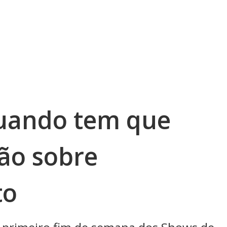
quando tem que
dão sobre
to