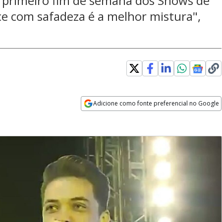
o primeiro fim de semana dos Shows de
ce com safadeza é a melhor mistura",
Adicione como fonte preferencial no Google
Opens in new window