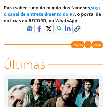
i
Para saber tudo do mundo dos famosos,
siga
d
o canal de entretenimento do R7
, o portal de
notícias da RECORD, no WhatsApp
e
o
MÚSICA
R7
SHOW
Últimas