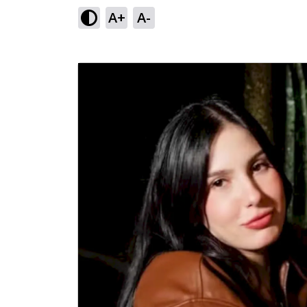
A+
A-