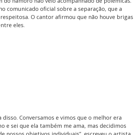
fim do namoro não veio acompanhado de polêmicas.
, no comunicado oficial sobre a separação, que a
respeitosa. O cantor afirmou que não houve brigas
ntre eles.
a disso. Conversamos e vimos que o melhor era
amo e sei que ela também me ama, mas decidimos
 nossos objetivos individuais”, escreveu o artista