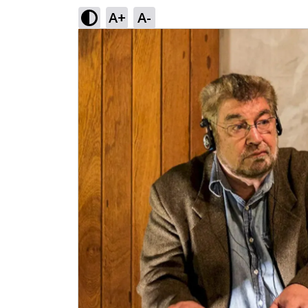
A+
A-