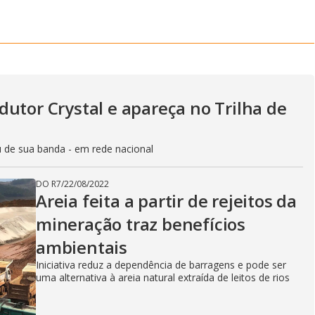
a
r
d
e
e
T
i
m
y
e
utor Crystal e apareça no Trilha de
V
u de sua banda - em rede nacional
i
DO R7
/
22/08/2022
Areia feita a partir de rejeitos da
mineração traz benefícios
d
ambientais
Iniciativa reduz a dependência de barragens e pode ser
uma alternativa à areia natural extraída de leitos de rios
e