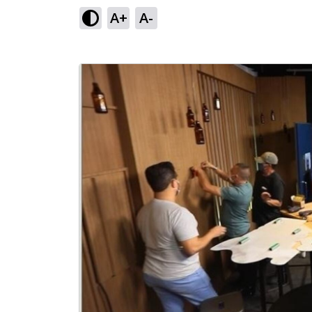
A+
A-