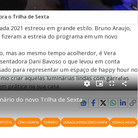
ra o Trilha de Sexta
da 2021 estreou em grande estilo. Bruno Araujo,
si fizeram a estreia do programa em um novo
o, mas ao mesmo tempo acolherdor, é Vera
resentadora Dani Bavoso o que levou em conta
nsado para representar um espaço de happy hour no
R
-
3:11
como criar aquelas luminárias lindas com garrafas.
e
em prática na sua casa.
P
C
P
F
m
o
i
u
m
c
l
p
nário do novo Trilha de Sexta
a
t
l
a
u
s
r
r
c
i
t
e
r
i
-
e
l
l
n
i
e
V
h
n
n
e
a
-
i
CRYSTAL
CENOGRAFIA
CENÁRIO
VERAOLIVEIRACEMOGRAFA
l
VERAOLIVEIRA
r
P
o
i
c
n
c
i
t
d
u
g
a