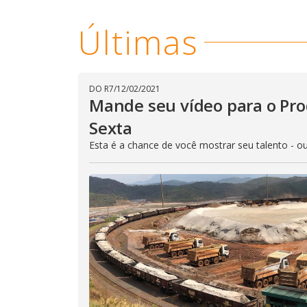
s
Últimas
M
u
d
o
DO R7
/
12/02/2021
Mande seu vídeo para o Prod
Sexta
Esta é a chance de você mostrar seu talento - o