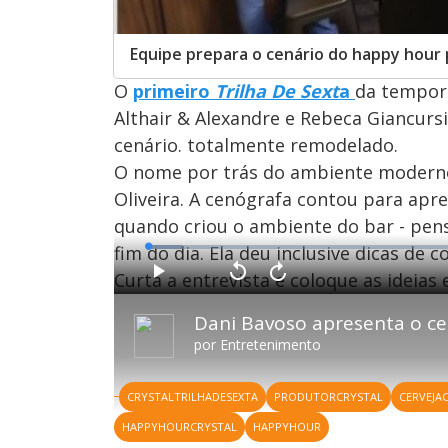
Equipe prepara o cenário do happy hour p
O
primeiro
Trilha De Sext
a
da tempora
Althair & Alexandre e Rebeca Giancur
cenário. totalmente remodelado.
O nome por trás do ambiente modern
Oliveira. A cenógrafa contou para ap
quando criou o ambiente do bar - pe
fim do dia. Ela deu inclusive dicas de 
L
o
a
Curta a entrevista e coloque as ideias 
d
P
V
A
e
l
o
v
d
a
l
a
:
Dani Bavoso apresenta o ce
y
t
n
5
a
ç
.
r
a
1
por
Entretenimento
1
r
3
0
1
%
s
0
e
s
g
e
CRYSTALTRILHADESEXTA
PRODUTORCRYSTAL
CERVEJA
u
g
n
u
d
n
HAPPYHOURCRYSTAL
HAPPYHOUR
o
d
s
o