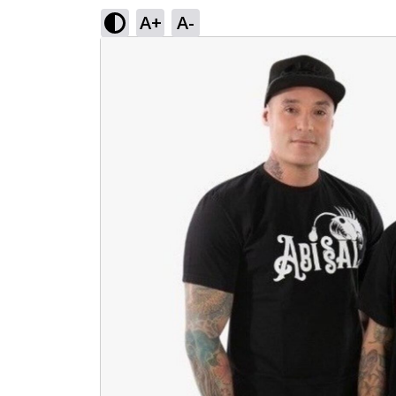
A+
A-