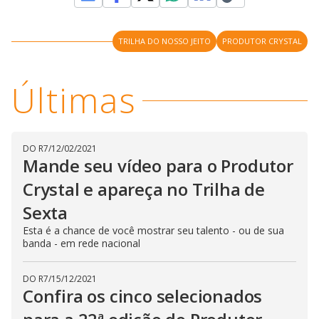
i
TRILHA DO NOSSO JEITO
PRODUTOR CRYSTAL
d
Últimas
e
o
DO R7
/
12/02/2021
Mande seu vídeo para o Produtor
Crystal e apareça no Trilha de
Sexta
Esta é a chance de você mostrar seu talento - ou de sua
banda - em rede nacional
DO R7
/
15/12/2021
Confira os cinco selecionados