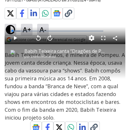
10/11/2021 - 08H00
(ATUALIZADO EM
31/03/2024 - 06H18
)
A+
A-
L
o
a
Adicione como fonte preferencial no Google
d
C
P
V
A
P
F
e
o
l
o
v
u
Opens in new window
d
m
a
l
a
l
:
Babih Teixeira canta “Dragões de Plástico”
p
y
t
n
l
9
Babih Teixeira, 30 anos, é mineira de Pompeu. A
a
a
ç
s
.
por
Entretenimento
r
r
a
c
0
t
1
r
l
r
5
jovem canta desde criança. Nessa época, usava
i
0
1
e
%
l
s
0
e
h
cabo da vassoura para “shows”. Babih compôs
e
s
n
a
g
e
r
u
g
sua primeira música aos 14 anos. Em 2008,
n
u
a
d
n
o
d
fundou a banda “Branca de Neve”, com a qual
s
o
s
viajou para várias cidades e estados fazendo
y
shows em encontros de motociclistas e bares.
Com o fim da banda em 2020, Babih Teixeira
M
V
u
d
iniciou projeto solo.
o