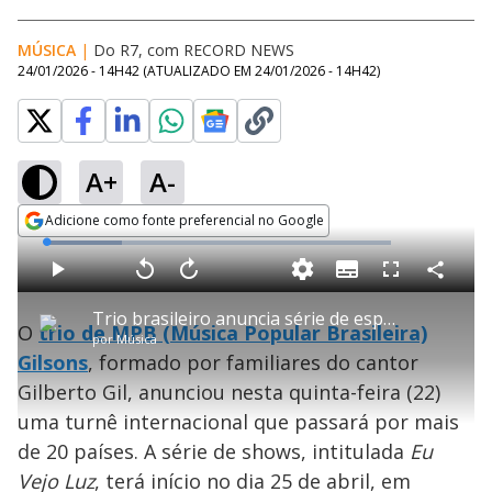
MÚSICA
|
Do R7, com RECORD NEWS
24/01/2026 - 14H42
(ATUALIZADO EM
24/01/2026 - 14H42
)
A+
A-
Adicione como fonte preferencial no Google
Opens in new window
L
o
a
S
d
u
C
P
V
A
P
F
e
b
o
l
o
v
u
d
t
m
a
l
a
l
:
Trio brasileiro anuncia série de espetáculos internacionais
i
p
y
t
n
l
2
O
trio de MPB (Música Popular Brasileira)
t
a
a
ç
s
1
por
Música
l
r
r
a
c
.
e
t
1
r
l
r
9
Gilsons
, formado por familiares do cantor
s
i
0
1
e
2
l
s
0
e
%
h
Gilberto Gil, anunciou nesta quinta-feira (22)
e
s
n
a
g
e
r
u
g
uma turnê internacional que passará por mais
n
u
a
d
n
o
d
de 20 países. A série de shows, intitulada
Eu
s
o
s
Vejo Luz
, terá início no dia 25 de abril, em