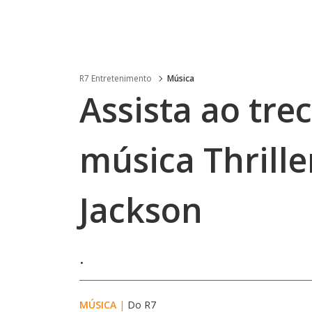
R7 Entretenimento
Música
Assista ao tre
música Thrille
Jackson
.
MÚSICA
|
Do R7