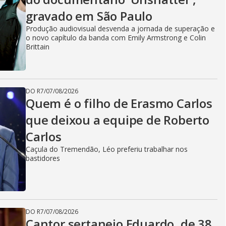
V
gravado em São Paulo
i
Produção audiovisual desvenda a jornada de superação e
o novo capítulo da banda com Emily Armstrong e Colin
Brittain
d
DO R7
/
07/08/2026
Quem é o filho de Erasmo Carlos
e
que deixou a equipe de Roberto
Carlos
o
Caçula do Tremendão, Léo preferiu trabalhar nos
bastidores
DO R7
/
07/08/2026
Cantor sertanejo Eduardo, de 38