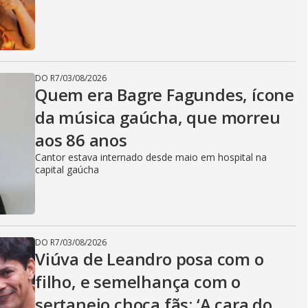
DO R7
/
03/08/2026
Quem era Bagre Fagundes, ícone
da música gaúcha, que morreu
aos 86 anos
Cantor estava internado desde maio em hospital na
capital gaúcha
DO R7
/
03/08/2026
Viúva de Leandro posa com o
filho, e semelhança com o
sertanejo choca fãs: ‘A cara do