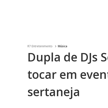
R7 Entretenimento
Música
Dupla de DJs S
tocar em even
sertaneja