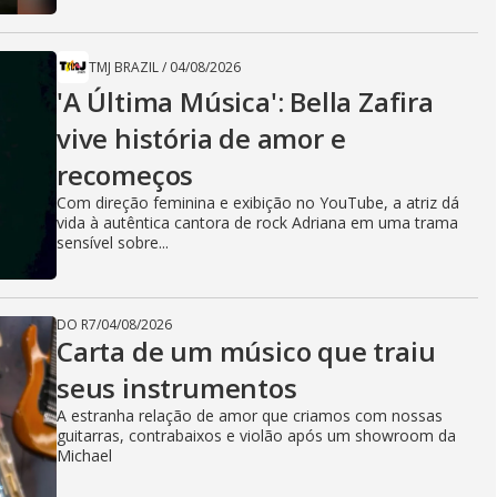
TMJ BRAZIL
/
04/08/2026
'A Última Música': Bella Zafira
vive história de amor e
recomeços
Com direção feminina e exibição no YouTube, a atriz dá
vida à autêntica cantora de rock Adriana em uma trama
sensível sobre...
DO R7
/
04/08/2026
Carta de um músico que traiu
seus instrumentos
A estranha relação de amor que criamos com nossas
guitarras, contrabaixos e violão após um showroom da
Michael