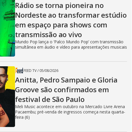
y
Rádio se torna pioneira no
Nordeste ao transformar estúdio
V
em espaço para shows com
transmissão ao vivo
i
Mundo Pop lança o ‘Palco Mundo Pop’ com transmissão
simultânea em áudio e vídeo para apresentações musicais
d
FEED TV
/
05/08/2026
Anitta, Pedro Sampaio e Gloria
e
Groove são confirmados em
festival de São Paulo
Meli Music acontece em outubro na Mercado Livre Arena
o
Pacaembu; pré-venda de ingressos começa nesta quarta-
feira (6)