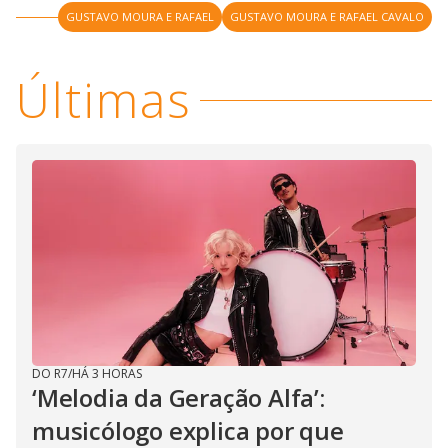
V
o
GUSTAVO MOURA E RAFAEL
GUSTAVO MOURA E RAFAEL CAVALO
i
Últimas
d
e
o
DO R7
/
HÁ 3 HORAS
‘Melodia da Geração Alfa’:
musicólogo explica por que