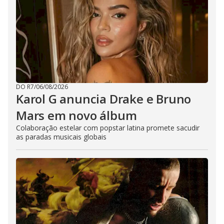
DO R7
/
06/08/2026
Karol G anuncia Drake e Bruno
Mars em novo álbum
Colaboração estelar com popstar latina promete sacudir
as paradas musicais globais