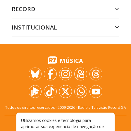
RECORD
INSTITUCIONAL
MÚSICA
Todos os direitos reservados - 2009-
2026
- Rádio e Televisão Record S.A
Utilizamos cookies e tecnologia para
CARREIRA
FALE CONOSCO
PRIVACIDADE
aprimorar sua experiência de navegação de
TERMOS E CONDIÇÕES DE USO