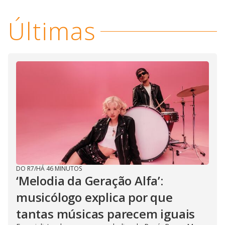
V
d
o
Últimas
i
d
e
o
DO R7
/
HÁ 46 MINUTOS
‘Melodia da Geração Alfa’:
musicólogo explica por que
tantas músicas parecem iguais