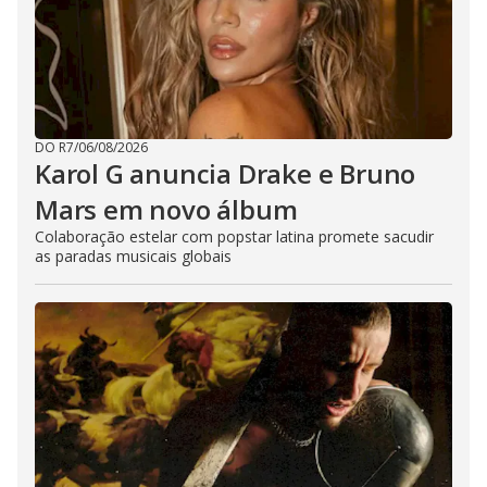
DO R7
/
06/08/2026
Karol G anuncia Drake e Bruno
Mars em novo álbum
Colaboração estelar com popstar latina promete sacudir
as paradas musicais globais