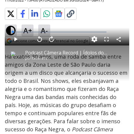
11/03/2022 - 13H00
(ATUALIZADO EM
30/03/2024 - 08H17
)
A+
A-
L
o
a
Adicione como fonte preferencial no Google
d
C
P
V
A
P
F
e
o
l
o
v
u
Opens in new window
d
m
a
l
a
l
:
Podcast Câmera Record | Ídolos dos Anos 90
p
y
t
n
l
1
Há exatos 30 anos, uma roda de samba entre
a
a
ç
s
.
por
RecordTV
r
r
a
c
0
t
1
r
l
r
5
amigos da Zona Leste de São Paulo daria
i
0
1
e
%
l
s
0
e
h
origem a um disco que alcançaria o sucesso em
e
s
n
a
g
e
r
u
g
todo o Brasil. Nos shows, eles esbanjavam a
n
u
a
d
n
o
d
alegria e o romantismo que fizeram do Raça
s
o
s
Negra uma das bandas mais conhecidas do
y
país. Hoje, as músicas do grupo desafiam o
tempo e continuam populares entre fãs de
M
V
u
d
diversas gerações. Para falar sobre o imenso
o
sucesso do Raça Negra, o
Podcast Câmera