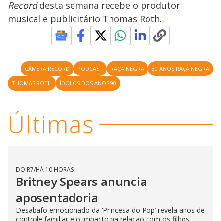
i
Record
desta semana recebe o produtor
musical e publicitário Thomas Roth.
d
e
CÂMERA RECORD
PODCAST
RAÇA NEGRA
30 ANOS RAÇA NEGRA
THOMAS ROTH
ÍDOLOS DOS ANOS 90
o
Últimas
DO R7
/
HÁ 10 HORAS
Britney Spears anuncia
aposentadoria
Desabafo emocionado da ‘Princesa do Pop’ revela anos de
controle familiar e o impacto na relação com os filhos,