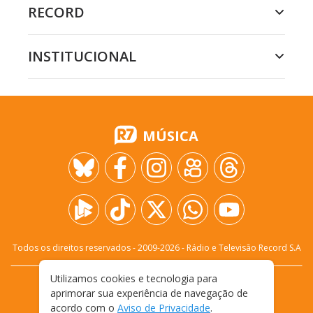
RECORD
INSTITUCIONAL
MÚSICA
Todos os direitos reservados - 2009-
2026
- Rádio e Televisão Record S.A
Utilizamos cookies e tecnologia para
CARREIRA
FALE CONOSCO
PRIVACIDADE
aprimorar sua experiência de navegação de
TERMOS E CONDIÇÕES DE USO
acordo com o
Aviso de Privacidade
.