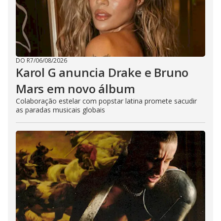
DO R7
/
06/08/2026
Karol G anuncia Drake e Bruno
Mars em novo álbum
Colaboração estelar com popstar latina promete sacudir
as paradas musicais globais