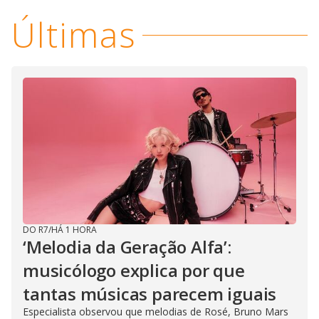
i
Últimas
d
e
o
DO R7
/
HÁ 1 HORA
‘Melodia da Geração Alfa’:
musicólogo explica por que
tantas músicas parecem iguais
Especialista observou que melodias de Rosé, Bruno Mars