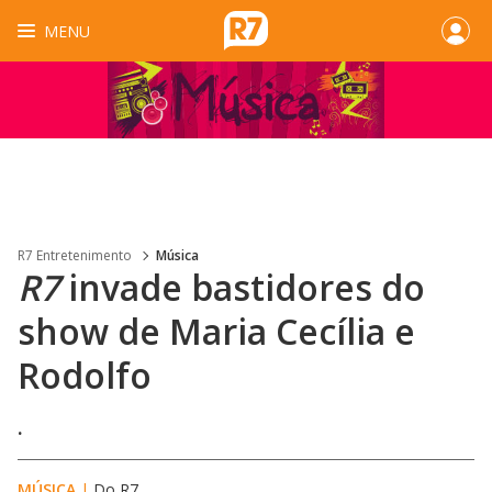
MENU
R7 Entretenimento
Música
R7
invade bastidores do
show de Maria Cecília e
Rodolfo
.
MÚSICA
|
Do R7