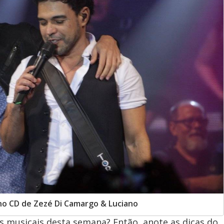
 no CD de Zezé Di Camargo & Luciano
s musicais desta semana? Então, anote as dicas do