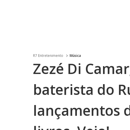
R7 Entretenimento
Música
Zezé Di Camar
baterista do R
lançamentos d