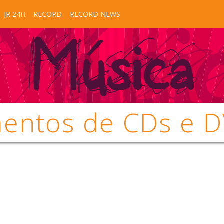
JR 24H
RECORD
RECORD NEWS
mentos de CDs e 