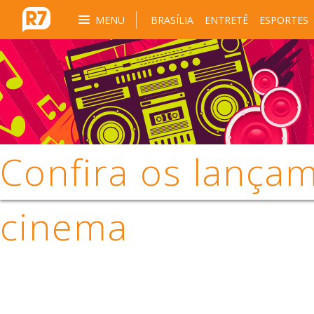
MENU
BRASÍLIA
ENTRETÊ
ESPORTES
Confira os lança
cinema