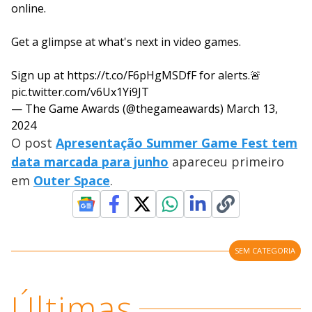
online.
Get a glimpse at what's next in video games.
Sign up at
https://t.co/F6pHgMSDfF
for alerts.🚨
pic.twitter.com/v6Ux1Yi9JT
— The Game Awards (@thegameawards)
March 13,
2024
O post
Apresentação Summer Game Fest tem
data marcada para junho
apareceu primeiro
em
Outer Space
.
SEM CATEGORIA
Últimas