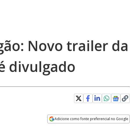
ão: Novo trailer da
é divulgado
Adicione como fonte preferencial no Google
Opens in new window