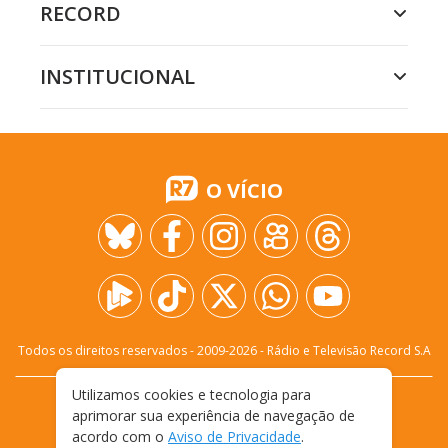
RECORD
INSTITUCIONAL
O VÍCIO
Todos os direitos reservados - 2009-
2026
- Rádio e Televisão Record S.A
Utilizamos cookies e tecnologia para
CARREIRA
FALE CONOSCO
PRIVACIDADE
aprimorar sua experiência de navegação de
TERMOS E CONDIÇÕES DE USO
acordo com o
Aviso de Privacidade
.