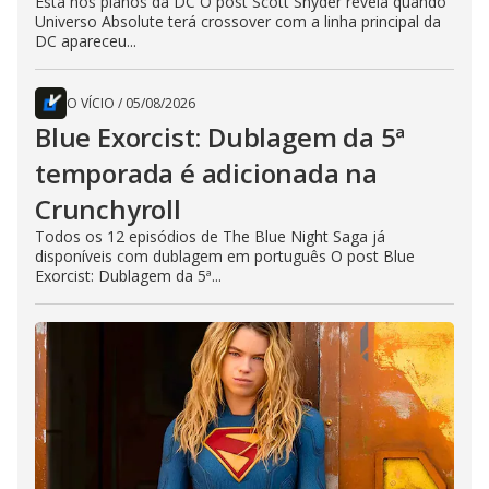
Está nos planos da DC O post Scott Snyder revela quando
Universo Absolute terá crossover com a linha principal da
DC apareceu...
O VÍCIO
/
05/08/2026
Blue Exorcist: Dublagem da 5ª
temporada é adicionada na
Crunchyroll
Todos os 12 episódios de The Blue Night Saga já
disponíveis com dublagem em português O post Blue
Exorcist: Dublagem da 5ª...