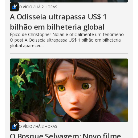
O VÍCIO
/
HÁ 2 HORAS
A Odisseia ultrapassa US$ 1
bilhão em bilheteria global
Épico de Christopher Nolan é oficialmente um fenômeno
O post A Odisseia ultrapassa US$ 1 bilhão em bilheteria
global apareceu...
O VÍCIO
/
HÁ 2 HORAS
O Bosque Selvagem: Novo filme