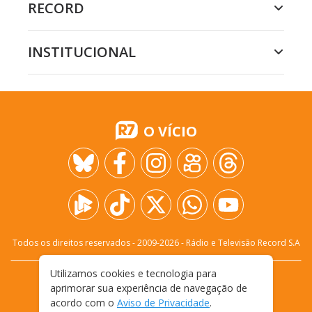
RECORD
INSTITUCIONAL
O VÍCIO
Todos os direitos reservados - 2009-
2026
- Rádio e Televisão Record S.A
Utilizamos cookies e tecnologia para
CARREIRA
FALE CONOSCO
PRIVACIDADE
aprimorar sua experiência de navegação de
TERMOS E CONDIÇÕES DE USO
acordo com o
Aviso de Privacidade
.