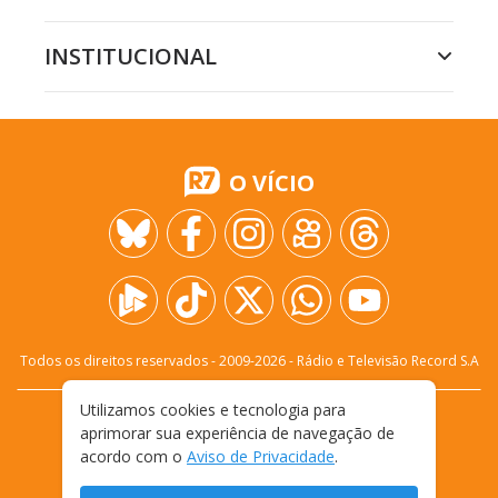
INSTITUCIONAL
O VÍCIO
Todos os direitos reservados - 2009-
2026
- Rádio e Televisão Record S.A
Utilizamos cookies e tecnologia para
CARREIRA
FALE CONOSCO
PRIVACIDADE
aprimorar sua experiência de navegação de
TERMOS E CONDIÇÕES DE USO
acordo com o
Aviso de Privacidade
.