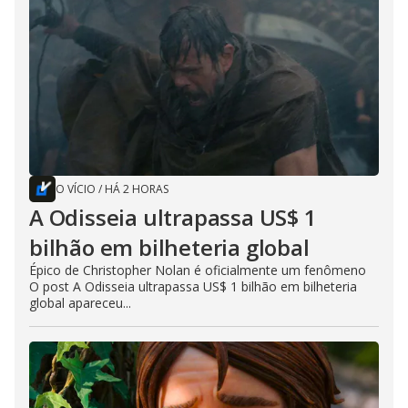
O VÍCIO
/
HÁ 2 HORAS
A Odisseia ultrapassa US$ 1
bilhão em bilheteria global
Épico de Christopher Nolan é oficialmente um fenômeno
O post A Odisseia ultrapassa US$ 1 bilhão em bilheteria
global apareceu...