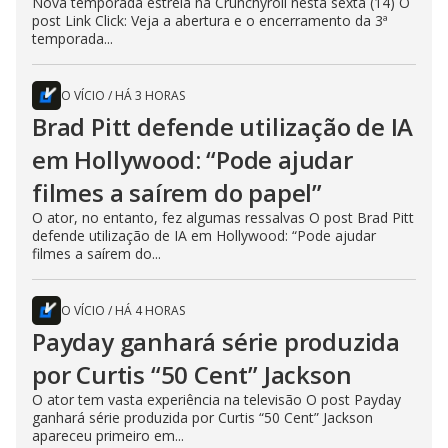
Nova temporada estreia na Crunchyroll nesta sexta (14) O
post Link Click: Veja a abertura e o encerramento da 3ª
temporada...
O VÍCIO
/
HÁ 3 HORAS
Brad Pitt defende utilização de IA
em Hollywood: “Pode ajudar
filmes a saírem do papel”
O ator, no entanto, fez algumas ressalvas O post Brad Pitt
defende utilização de IA em Hollywood: “Pode ajudar
filmes a saírem do...
O VÍCIO
/
HÁ 4 HORAS
Payday ganhará série produzida
por Curtis “50 Cent” Jackson
O ator tem vasta experiência na televisão O post Payday
ganhará série produzida por Curtis “50 Cent” Jackson
apareceu primeiro em...