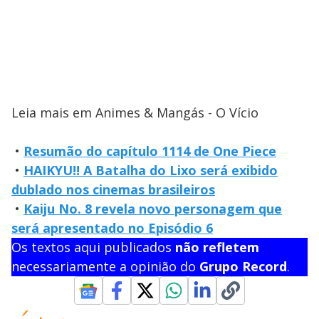
Leia mais em Animes & Mangás - O Vício
•
Resumão do capítulo 1114 de One Piece
•
HAIKYU!! A Batalha do Lixo será exibido
dublado nos cinemas brasileiros
•
Kaiju No. 8 revela novo personagem que
será apresentado no Episódio 6
Os textos aqui publicados
não refletem
necessariamente a opinião do
Grupo Record
.