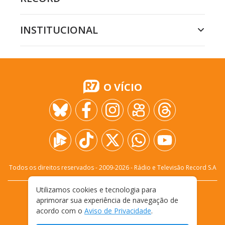
INSTITUCIONAL
O VÍCIO
Todos os direitos reservados - 2009-
2026
- Rádio e Televisão Record S.A
Utilizamos cookies e tecnologia para
CARREIRA
FALE CONOSCO
PRIVACIDADE
aprimorar sua experiência de navegação de
TERMOS E CONDIÇÕES DE USO
acordo com o
Aviso de Privacidade
.