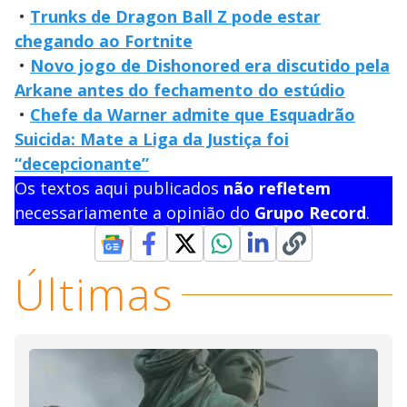
•
Trunks de Dragon Ball Z pode estar
chegando ao Fortnite
•
Novo jogo de Dishonored era discutido pela
Arkane antes do fechamento do estúdio
•
Chefe da Warner admite que Esquadrão
Suicida: Mate a Liga da Justiça foi
“decepcionante”
Os textos aqui publicados
não refletem
necessariamente a opinião do
Grupo Record
.
Últimas