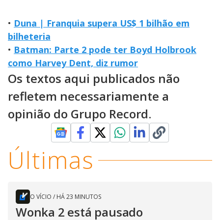
•
Duna | Franquia supera US$ 1 bilhão em
bilheteria
•
Batman: Parte 2 pode ter Boyd Holbrook
como Harvey Dent, diz rumor
Os textos aqui publicados não
refletem necessariamente a
opinião do Grupo Record.
Últimas
O VÍCIO
/
HÁ 23 MINUTOS
Wonka 2 está pausado