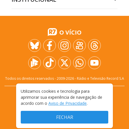
O VÍCIO
Todos os direitos reservados - 2009-
2026
- Rádio e Televisão Record S.A
Utilizamos cookies e tecnologia para
CARREIRA
FALE CONOSCO
PRIVACIDADE
aprimorar sua experiência de navegação de
TERMOS E CONDIÇÕES DE USO
acordo com o
Aviso de Privacidade
.
FECHAR