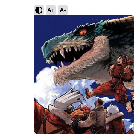
A+
A-