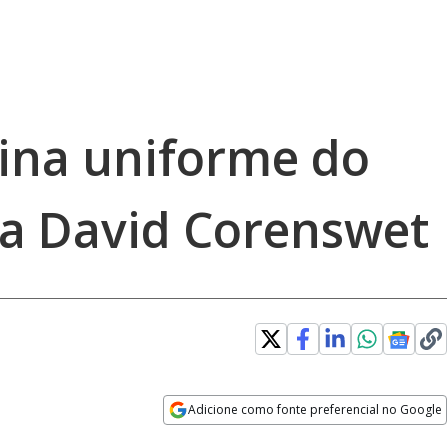
gina uniforme do
a David Corenswet
Adicione como fonte preferencial no Google
Opens in new window