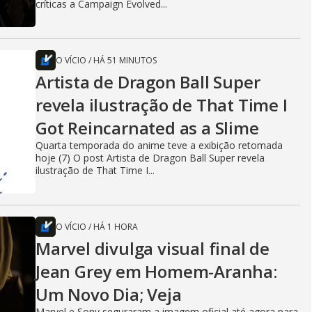
críticas a Campaign Evolved...
O VÍCIO
/
HÁ 51 MINUTOS
Artista de Dragon Ball Super
revela ilustração de That Time I
Got Reincarnated as a Slime
Quarta temporada do anime teve a exibição retomada
hoje (7) O post Artista de Dragon Ball Super revela
ilustração de That Time I...
O VÍCIO
/
HÁ 1 HORA
Marvel divulga visual final de
Jean Grey em Homem-Aranha:
Um Novo Dia; Veja
Marvel e Sony seguraram a imagem oficial até agora para