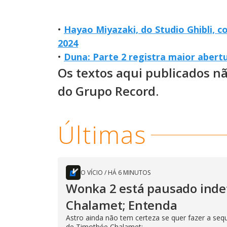
•
Hayao Miyazaki, do Studio Ghibli,
2024
•
Duna: Parte 2 registra maior abert
Os textos aqui publicados n
do Grupo Record.
Últimas
O VÍCIO
/
HÁ 6 MINUTOS
Wonka 2 está pausado inde
Chalamet; Entenda
Astro ainda não tem certeza se quer fazer a se
de Timothée Chalamet;...