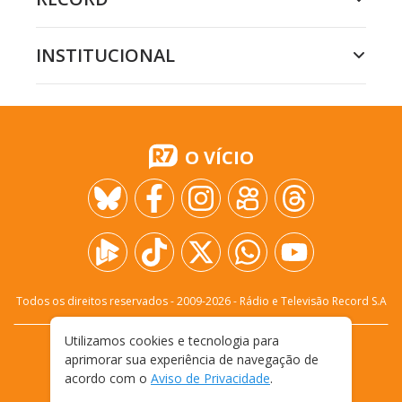
INSTITUCIONAL
O VÍCIO
Todos os direitos reservados - 2009-
2026
- Rádio e Televisão Record S.A
Utilizamos cookies e tecnologia para
CARREIRA
FALE CONOSCO
PRIVACIDADE
aprimorar sua experiência de navegação de
TERMOS E CONDIÇÕES DE USO
acordo com o
Aviso de Privacidade
.