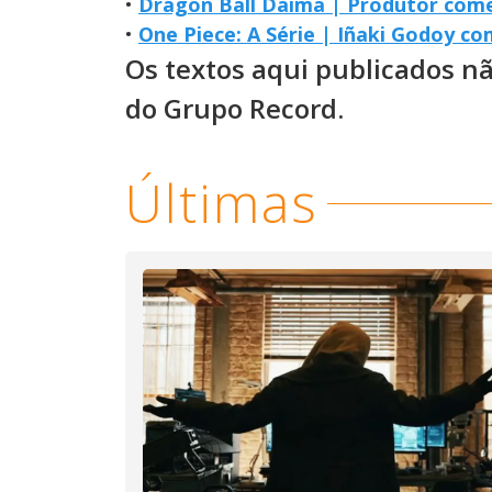
•
Dragon Ball Daima | Produtor come
•
One Piece: A Série | Iñaki Godoy c
Os textos aqui publicados n
do Grupo Record.
Últimas