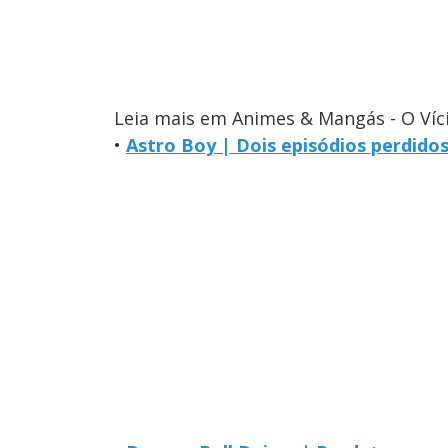
Leia mais em Animes & Mangás - O Víc
•
Astro Boy | Dois episódios perdido