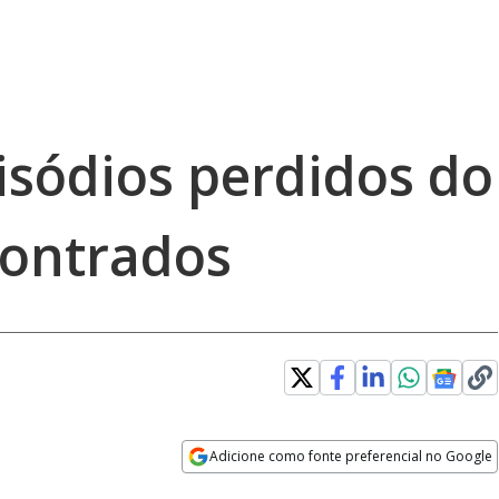
isódios perdidos do
contrados
Adicione como fonte preferencial no Google
Opens in new window