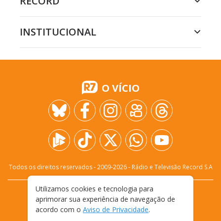
RECORD
INSTITUCIONAL
O VÍCIO
Todos os direitos reservados - 2009-
2026
- Rádio e Televisão Record S.A
Utilizamos cookies e tecnologia para
CARREIRA
FALE CONOSCO
PRIVACIDADE
aprimorar sua experiência de navegação de
TERMOS E CONDIÇÕES DE USO
acordo com o
Aviso de Privacidade
.