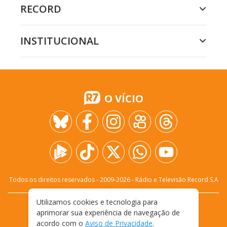
RECORD
INSTITUCIONAL
O VÍCIO
Todos os direitos reservados - 2009-
2026
- Rádio e Televisão Record S.A
Utilizamos cookies e tecnologia para
CARREIRA
FALE CONOSCO
PRIVACIDADE
aprimorar sua experiência de navegação de
TERMOS E CONDIÇÕES DE USO
acordo com o
Aviso de Privacidade
.